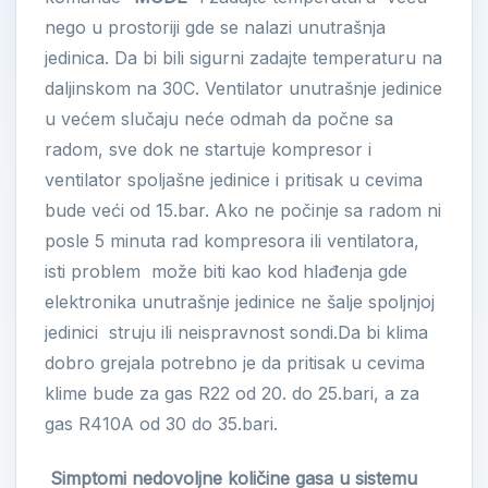
nego u prostoriji gde se nalazi unutrašnja
jedinica. Da bi bili sigurni zadajte temperaturu na
daljinskom na 30C. Ventilator unutrašnje jedinice
u većem slučaju neće odmah da počne sa
radom, sve dok ne startuje kompresor i
ventilator spoljašne jedinice i pritisak u cevima
bude veći od 15.bar. Ako ne počinje sa radom ni
posle 5 minuta rad kompresora ili ventilatora,
isti problem može biti kao kod hlađenja gde
elektronika unutrašnje jedinice ne šalje spoljnjoj
jedinici struju ili neispravnost sondi.Da bi klima
dobro grejala potrebno je da pritisak u cevima
klime bude za gas R22 od 20. do 25.bari, a za
gas R410A od 30 do 35.bari.
Simptomi nedovoljne količine gasa u sistemu