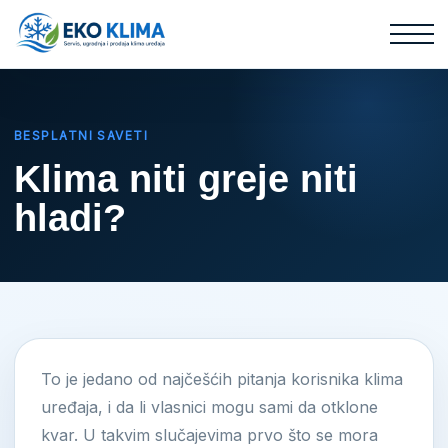
BESPLATNI SAVETI
Klima niti greje niti
hladi?
To je jedano od najčešćih pitanja korisnika klima
uređaja, i da li vlasnici mogu sami da otklone
kvar. U takvim slučajevima prvo što se mora