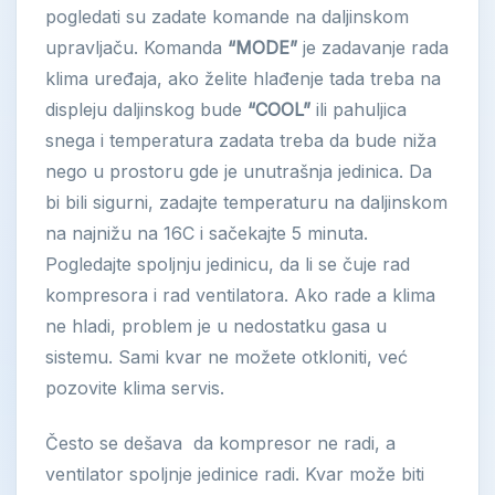
pogledati su zadate komande na daljinskom
upravljaču. Komanda
“MODE”
je zadavanje rada
klima uređaja, ako želite hlađenje tada treba na
displeju daljinskog bude
“COOL”
ili pahuljica
snega i temperatura zadata treba da bude niža
nego u prostoru gde je unutrašnja jedinica. Da
bi bili sigurni, zadajte temperaturu na daljinskom
na najnižu na 16C i sačekajte 5 minuta.
Pogledajte spoljnju jedinicu, da li se čuje rad
kompresora i rad ventilatora. Ako rade a klima
ne hladi, problem je u nedostatku gasa u
sistemu. Sami kvar ne možete otkloniti, već
pozovite klima servis.
Često se dešava da kompresor ne radi, a
ventilator spoljnje jedinice radi. Kvar može biti