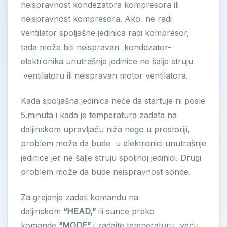
neispravnost kondezatora kompresora ili
neispravnost kompresora. Ako ne radi
ventilator spoljašne jedinica radi kompresor,
tada može biti neispravan kondezator-
elektronika unutrašnje jedinice ne šalje struju
ventilatoru ili neispravan motor ventilatora.
Kada spoljašna jedinica neće da startuje ni posle
5.minuta i kada je temperatura zadata na
daljinskom upravljaču niža nego u prostoriji,
problem može da bude u elektronici unutrašnje
jedinice jer ne šalje struju spoljnoj jedinici. Drugi
problem može da bude neispravnost sonde.
Za grejanje zadati komandu na
daljinskom
“HEAD,”
ili sunce preko
komande
“MODE”
i zadajte temperaturu veću