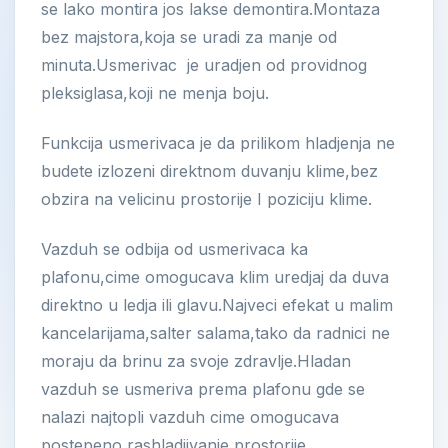
se lako montira jos lakse demontira.Montaza
bez majstora,koja se uradi za manje od
minuta.Usmerivac je uradjen od providnog
pleksiglasa,koji ne menja boju.
Funkcija usmerivaca je da prilikom hladjenja ne
budete izlozeni direktnom duvanju klime,bez
obzira na velicinu prostorije I poziciju klime.
Vazduh se odbija od usmerivaca ka
plafonu,cime omogucava klim uredjaj da duva
direktno u ledja ili glavu.Najveci efekat u malim
kancelarijama,salter salama,tako da radnici ne
moraju da brinu za svoje zdravlje.Hladan
vazduh se usmeriva prema plafonu gde se
nalazi najtopli vazduh cime omogucava
postepeno rashladjivanje prostorije.