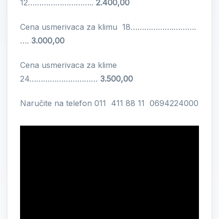
12………………………..
2.400,00
Cena usmerivaca za klimu 18……………….……….
….
3.000,00
Cena usmerivaca za klime
24…………………………
3.500,00
Naručite na telefon 011 411 88 11 0694224000