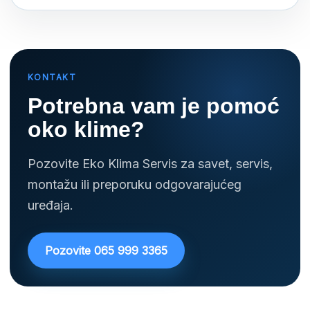
KONTAKT
Potrebna vam je pomoć
oko klime?
Pozovite Eko Klima Servis za savet, servis,
montažu ili preporuku odgovarajućeg
uređaja.
Pozovite 065 999 3365