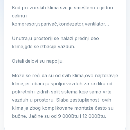
Kod prozorskih klima sve je smešteno u jednu
celinu i
kompresor,isparivač,kondezator,ventilator…
Unutra,u prostoriji se nalazi prednji deo
klime,gde se izbacije vazduh.
Ostali delovi su napolju.
Može se reći da su od svih klima,ovo najzdravije
klime,jer ubacuju spoljni vazduh,za razliku od
pokretnih i zidnih split sistema koje samo vrte
vazduh u prostoru. Slaba zastupljenost ovih
klima je zbog komplikovane montaže,često su
bučne. Jačine su od 9 000Btu i 12 000Btu.