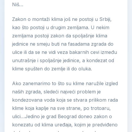
Niš…
Zakon o montaži klima još ne postoji u Srbiji,
kao što postoji u drugim zemljama. U nekim
zemljama postoji zakon da spoljašnje klima
jedinice ne smeju buti na fasadama zgrada do
ulice ili da se ne vidi veza bakarnih cevi između
unutrašnje i spoljašnje jedinice, a kondezat od
klime spušten do zemlje ili do oluka.
Ako zanemarimo to što su klime naružile izgled
naših zgrada, sledeći najveći problem je
kondezovana voda koja se stvara prilikom rada
klime koja kaplje na sve strane, po trotoaru,
ulici…Jedino je grad Beograd doneo zakon o
konezatu od klima uređaja, kojim je predviđeno