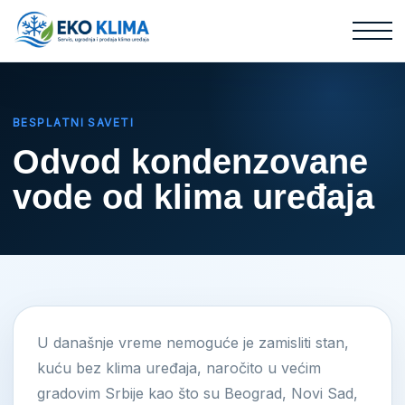
BESPLATNI SAVETI
Odvod kondenzovane
vode od klima uređaja
U današnje vreme nemoguće je zamisliti stan,
kuću bez klima uređaja, naročito u većim
gradovim Srbije kao što su Beograd, Novi Sad,