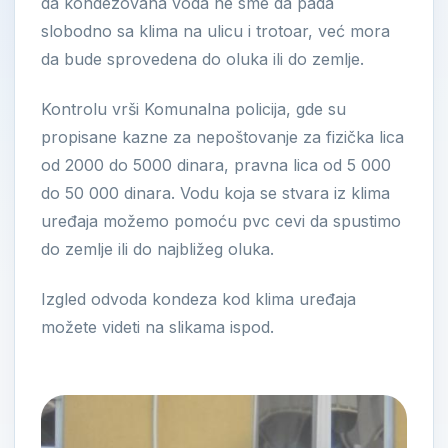
da kondezovana voda ne sme da pada
slobodno sa klima na ulicu i trotoar, već mora
da bude sprovedena do oluka ili do zemlje.
Kontrolu vrši Komunalna policija, gde su
propisane kazne za nepoštovanje za fizička lica
od 2000 do 5000 dinara, pravna lica od 5 000
do 50 000 dinara. Vodu koja se stvara iz klima
uređaja možemo pomoću pvc cevi da spustimo
do zemlje ili do najbližeg oluka.
Izgled odvoda kondeza kod klima uređaja
možete videti na slikama ispod.