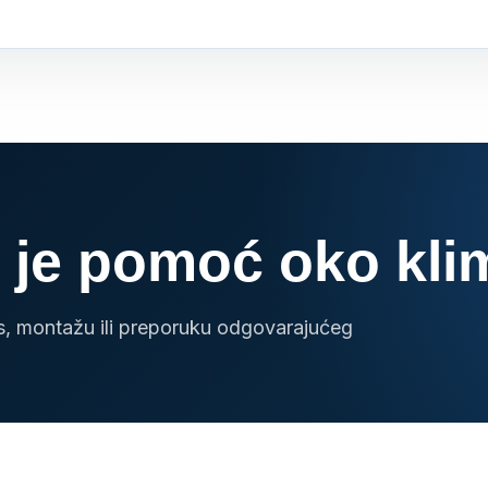
 je pomoć oko kli
is, montažu ili preporuku odgovarajućeg