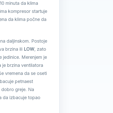
10 minuta da klima
lima kompresor startuje
emena da klima počne da
D
na daljinskom. Postoje
va brzina ili
LOW
, zato
e jedinice. Merenjem je
je brzina ventilatora
iše vremena da se oseti
zbacuje petnaest
a dobro greje. Na
ba da izbacuje topao