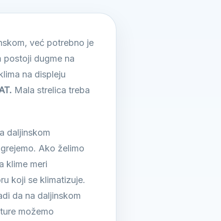
inskom, već potrebno je
m postoji dugme na
klima na displeju
AT.
Mala strelica treba
na daljinskom
 grejemo. Ako želimo
a klime meri
 koji se klimatizuje.
adi da na daljinskom
rature možemo