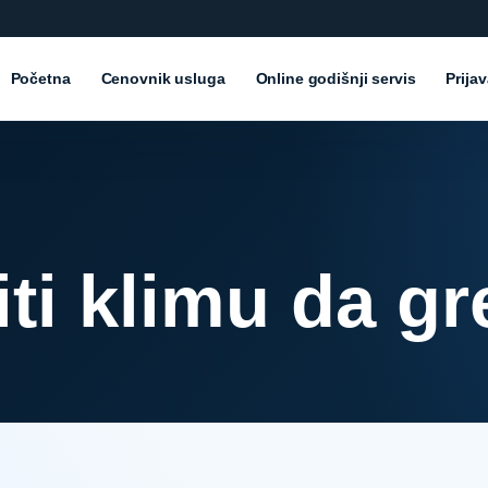
Početna
Cenovnik usluga
Online godišnji servis
Prija
ti klimu da gr