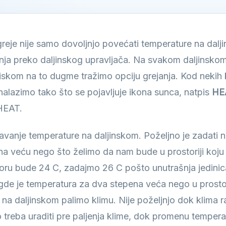
greje nije samo dovoljnjo povećati temperature na dalj
janja preko daljinskog upravljača. Na svakom daljinsko
itiskom na to dugme tražimo opciju grejanja. Kod nekih 
nalazimo tako što se pojavljuje ikona sunca, natpis
HE
HEAT.
avanje temperature na daljinskom. Poželjno je zadati 
a veću nego što želimo da nam bude u prostoriji koju
oru bude 24 C, zadajmo 26 C pošto unutrašnja jedinic
de je temperatura za dva stepena veća nego u prostoru
na daljinskom palimo klimu. Nije poželjnjo dok klima r
to treba uraditi pre paljenja klime, dok promenu tempe