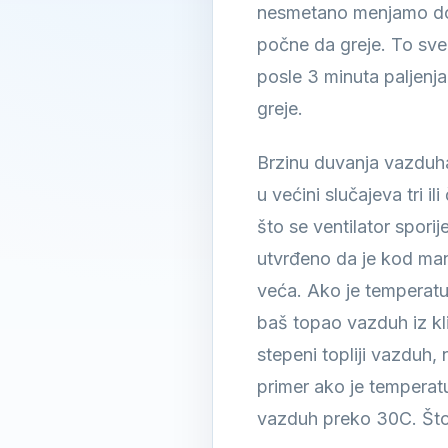
nesmetano menjamo dok 
počne da greje. To sve 
posle 3 minuta paljenja
greje.
Brzinu duvanja vazdu
u većini slučajeva tri i
što se ventilator spori
utvrđeno da je kod man
veća. Ako je temperatur
baš topao vazduh iz kli
stepeni topliji vazduh,
primer ako je temperatu
vazduh preko 30C. Što je