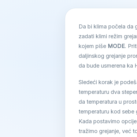
Da bi klima počela da 
zadati klimi režim gre
kojem piše
MODE
. Pr
daljinskog grejanje pro
da bude usmerena ka 
Sledeći korak je podeš
temperaturu dva stepen
da temperatura u prost
temperaturu kod sebe g
Kada postavimo opcije 
tražimo grejanje, već 