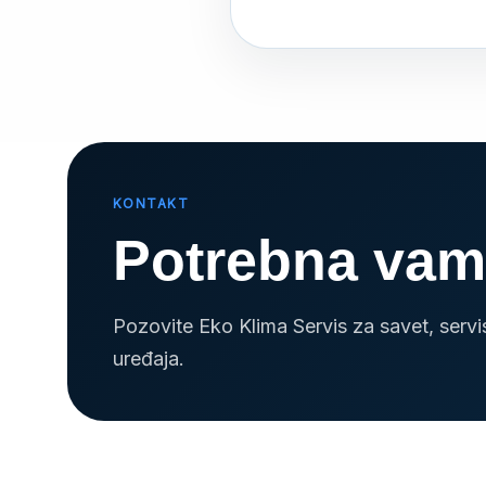
KONTAKT
Potrebna vam
Pozovite Eko Klima Servis za savet, serv
uređaja.