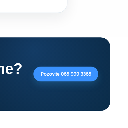
me?
Pozovite 065 999 3365