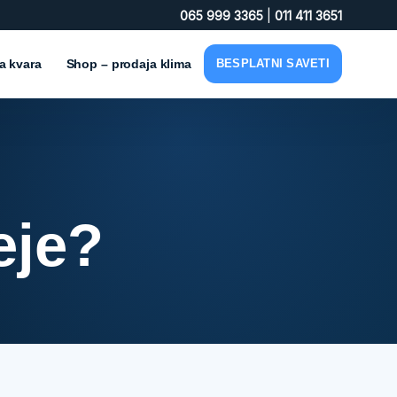
065 999 3365
|
011 411 3651
va kvara
Shop – prodaja klima
BESPLATNI SAVETI
eje?