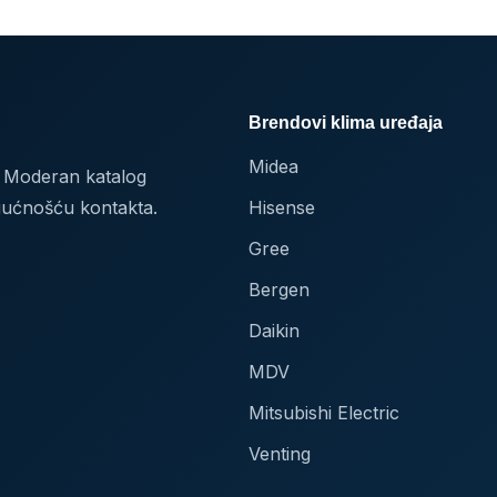
Brendovi klima uređaja
Midea
a. Moderan katalog
gućnošću kontakta.
Hisense
Gree
Bergen
Daikin
MDV
Mitsubishi Electric
Venting