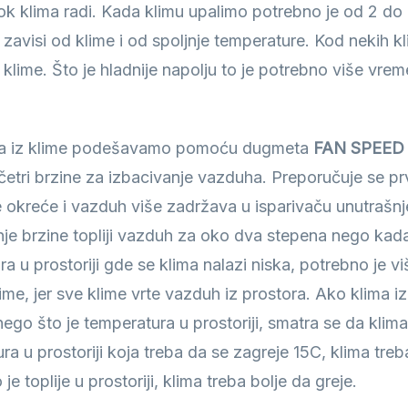
klima radi. Kada klimu upalimo potrebno je od 2 do 
zavisi od klime i od spoljnje temperature. Kod nekih k
 klime. Što je hladnije napolju to je potrebno više vr
ha iz klime podešavamo pomoću dugmeta
FAN SPEE
li četri brzine za izbacivanje vazduha. Preporučuje se pr
je okreće i vazduh više zadržava u isparivaču unutrašnj
je brzine topliji vazduh za oko dva stepena nego kada 
a u prostoriji gde se klima nalazi niska, potrebno je v
me, jer sve klime vrte vazduh iz prostora. Ako klima i
 nego što je temperatura u prostoriji, smatra se da klim
ra u prostoriji koja treba da se zagreje 15C, klima tre
 toplije u prostoriji, klima treba bolje da greje.