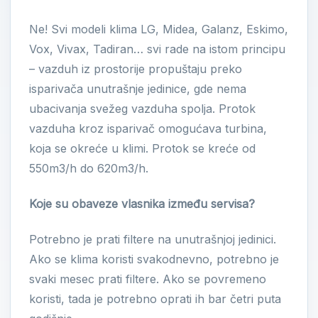
Ne! Svi modeli klima LG, Midea, Galanz, Eskimo,
Vox, Vivax, Tadiran… svi rade na istom principu
– vazduh iz prostorije propuštaju preko
isparivača unutrašnje jedinice, gde nema
ubacivanja svežeg vazduha spolja. Protok
vazduha kroz isparivač omogućava turbina,
koja se okreće u klimi. Protok se kreće od
550m3/h do 620m3/h.
Koje su obaveze vlasnika između servisa?
Potrebno je prati filtere na unutrašnjoj jedinici.
Ako se klima koristi svakodnevno, potrebno je
svaki mesec prati filtere. Ako se povremeno
koristi, tada je potrebno oprati ih bar četri puta