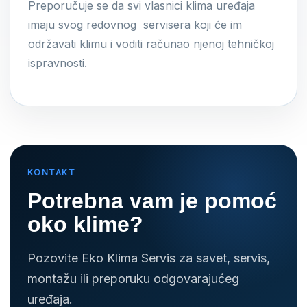
Preporučuje se da svi vlasnici klima uređaja
imaju svog redovnog servisera koji će im
održavati klimu i voditi računao njenoj tehničkoj
ispravnosti.
KONTAKT
Potrebna vam je pomoć
oko klime?
Pozovite Eko Klima Servis za savet, servis,
montažu ili preporuku odgovarajućeg
uređaja.