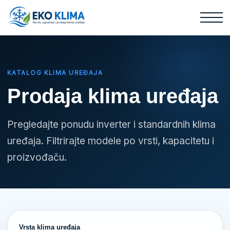
KATALOG KLIMA UREĐAJA
Prodaja klima uređaja
Pregledajte ponudu inverter i standardnih klima
uređaja. Filtrirajte modele po vrsti, kapacitetu i
proizvođaču.
Vrsta klima uređaja