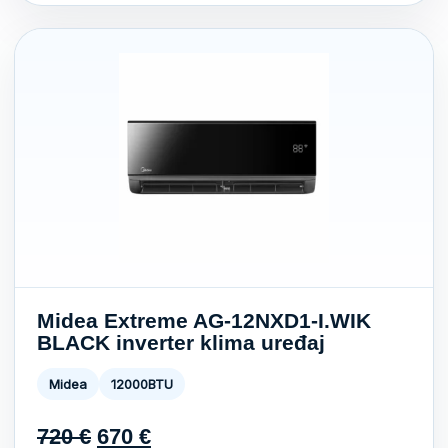
Midea Extreme AG-12NXD1-I.WIK
BLACK inverter klima uređaj
Midea
12000BTU
Original
Current
720
€
670
€