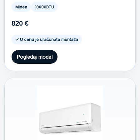
Midea
18000BTU
820
€
✓ U cenu je uračunata montaža
Pogledaj model