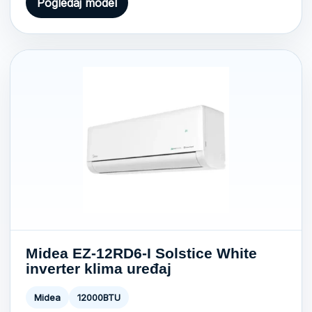
Pogledaj model
Midea EZ-12RD6-I Solstice White
inverter klima uređaj
Midea
12000BTU