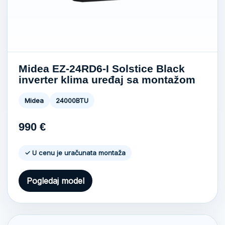
Midea EZ-24RD6-I Solstice Black
inverter klima uređaj sa montažom
Midea
24000BTU
990
€
✓ U cenu je uračunata montaža
Pogledaj model