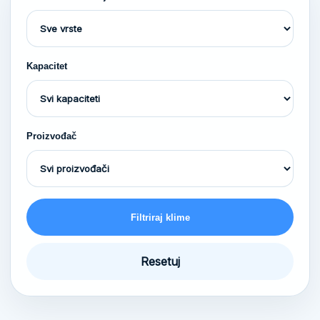
Kapacitet
Proizvođač
Filtriraj klime
Resetuj