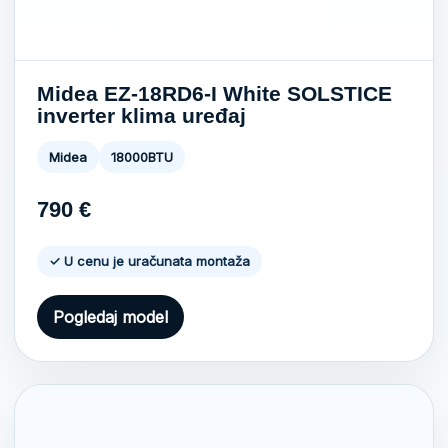
Midea EZ-18RD6-I White SOLSTICE
inverter klima uređaj
Midea
18000BTU
790
€
✓ U cenu je uračunata montaža
Pogledaj model