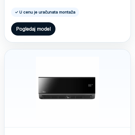
price
price
✓ U cenu je uračunata montaža
was:
is:
Pogledaj model
720 €.
670 €.