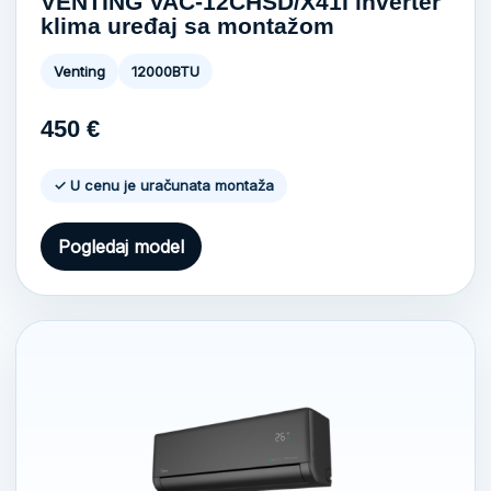
VENTING VAC-12CHSD/X41I inverter
klima uređaj sa montažom
Venting
12000BTU
450
€
✓ U cenu je uračunata montaža
Pogledaj model