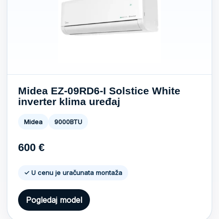
Midea EZ-09RD6-I Solstice White
inverter klima uređaj
Midea
9000BTU
600
€
✓ U cenu je uračunata montaža
Pogledaj model