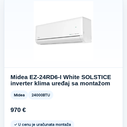
Midea EZ-24RD6-I White SOLSTICE
inverter klima uređaj sa montažom
Midea
24000BTU
970
€
✓ U cenu je uračunata montaža