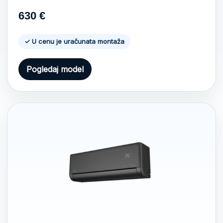
630
€
✓ U cenu je uračunata montaža
Pogledaj model