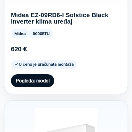
Midea EZ-09RD6-I Solstice Black
inverter klima uređaj
Midea
9000BTU
620
€
✓ U cenu je uračunata montaža
Pogledaj model