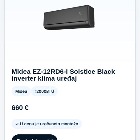
Midea EZ-12RD6-I Solstice Black
inverter klima uređaj
Midea
12000BTU
660
€
✓ U cenu je uračunata montaža