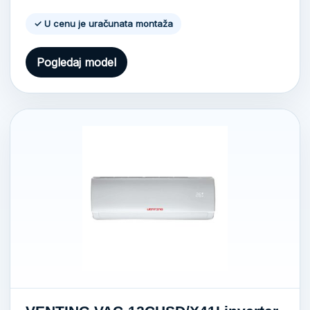
✓ U cenu je uračunata montaža
Pogledaj model