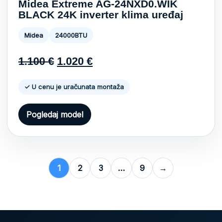
Midea Extreme AG-24NXD0.WIK
BLACK 24K inverter klima uređaj
Midea
24000BTU
Original
Current
1.100
€
1.020
€
price
price
✓ U cenu je uračunata montaža
was:
is:
Pogledaj model
1.100 €.
1.020 €.
1
2
3
…
9
→