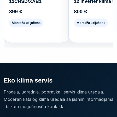
12CHSD/XAB1
12 inverter klima u
399
€
800
€
Montaža uključena
Montaža uključena
Eko klima servis
Prodaja, ugradnja, popravka i servis klima uređaja.
Moderan katalog klima uređaja sa jasnim informacijama
i brzom mogućnošću kontakta.