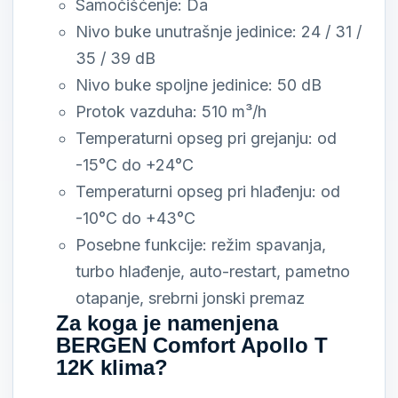
Samočišćenje: Da
Nivo buke unutrašnje jedinice: 24 / 31 /
35 / 39 dB
Nivo buke spoljne jedinice: 50 dB
Protok vazduha: 510 m³/h
Temperaturni opseg pri grejanju: od
-15°C do +24°C
Temperaturni opseg pri hlađenju: od
-10°C do +43°C
Posebne funkcije: režim spavanja,
turbo hlađenje, auto-restart, pametno
otapanje, srebrni jonski premaz
Za koga je namenjena
BERGEN Comfort Apollo T
12K klima?