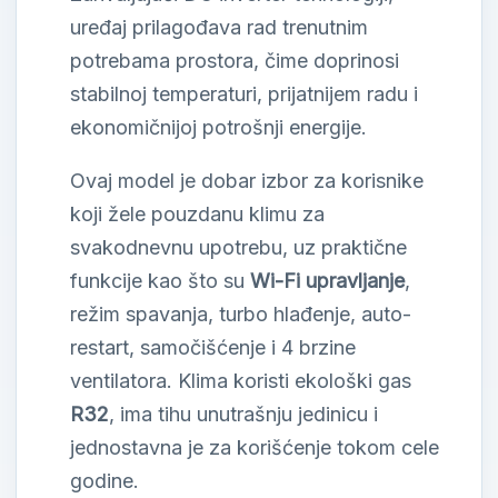
uređaj prilagođava rad trenutnim
potrebama prostora, čime doprinosi
stabilnoj temperaturi, prijatnijem radu i
ekonomičnijoj potrošnji energije.
Ovaj model je dobar izbor za korisnike
koji žele pouzdanu klimu za
svakodnevnu upotrebu, uz praktične
funkcije kao što su
Wi-Fi upravljanje
,
režim spavanja, turbo hlađenje, auto-
restart, samočišćenje i 4 brzine
ventilatora. Klima koristi ekološki gas
R32
, ima tihu unutrašnju jedinicu i
jednostavna je za korišćenje tokom cele
godine.