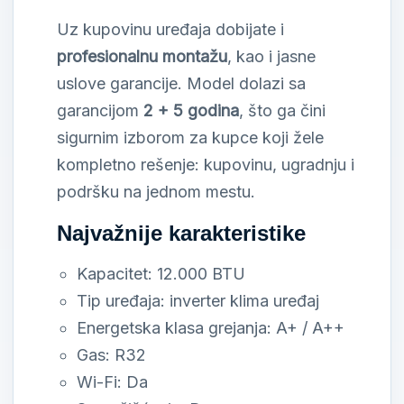
Uz kupovinu uređaja dobijate i
profesionalnu montažu
, kao i jasne
uslove garancije. Model dolazi sa
garancijom
2 + 5 godina
, što ga čini
sigurnim izborom za kupce koji žele
kompletno rešenje: kupovinu, ugradnju i
podršku na jednom mestu.
Najvažnije karakteristike
Kapacitet: 12.000 BTU
Tip uređaja: inverter klima uređaj
Energetska klasa grejanja: A+ / A++
Gas: R32
Wi-Fi: Da