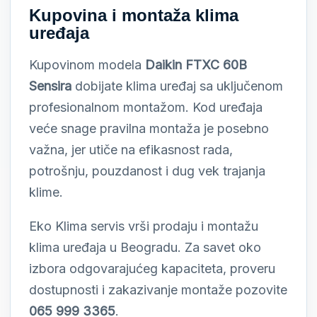
Kupovina i montaža klima
uređaja
Kupovinom modela
Daikin FTXC 60B
Sensira
dobijate klima uređaj sa uključenom
profesionalnom montažom. Kod uređaja
veće snage pravilna montaža je posebno
važna, jer utiče na efikasnost rada,
potrošnju, pouzdanost i dug vek trajanja
klime.
Eko Klima servis vrši prodaju i montažu
klima uređaja u Beogradu. Za savet oko
izbora odgovarajućeg kapaciteta, proveru
dostupnosti i zakazivanje montaže pozovite
065 999 3365
.