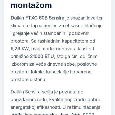
montažom
Daikin FTXC 60B Sensira
je snažan inverter
klima uređaj namenjen za efikasno hlađenje
i grejanje većih stambenih i poslovnih
prostora. Sa rashladnim kapacitetom od
6,23 kW
, ovaj model odgovara klasi od
približno
21000 BTU
, što ga čini odličnim
izborom za veće dnevne sobe, poslovne
prostore, lokale, kancelarije i otvorene
prostore u stanu.
Daikin Sensira serija je poznata po
pouzdanom radu, kvalitetnoj izradi i dobroj
energetskoj efikasnosti. U režimu hlađenja
uređaj ima energetsku klasu
A++
, SEER