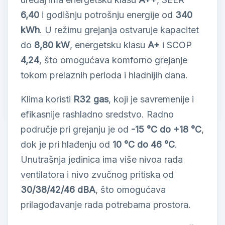
6,40
i godišnju potrošnju energije od
340
kWh
. U režimu grejanja ostvaruje kapacitet
do
8,80 kW
, energetsku klasu
A+
i SCOP
4,24
, što omogućava komforno grejanje
tokom prelaznih perioda i hladnijih dana.
Klima koristi
R32 gas
, koji je savremenije i
efikasnije rashladno sredstvo. Radno
područje pri grejanju je od
-15 °C do +18 °C
,
dok je pri hlađenju od
10 °C do 46 °C
.
Unutrašnja jedinica ima više nivoa rada
ventilatora i nivo zvučnog pritiska od
30/38/42/46 dBA
, što omogućava
prilagođavanje rada potrebama prostora.