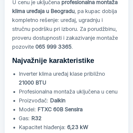
U cenu je uključena
profesionalna montaža
klima uređaja u Beogradu
, pa kupac dobija
kompletno rešenje: uređaj, ugradnju i
stručnu podršku pri izboru. Za porudžbinu,
proveru dostupnosti i zakazivanje montaže
pozovite
065 999 3365
.
Najvažnije karakteristike
Inverter klima uređaj klase približno
21000 BTU
Profesionalna montaža uključena u cenu
Proizvođač:
Daikin
Model:
FTXC 60B Sensira
Gas:
R32
Kapacitet hlađenja:
6,23 kW