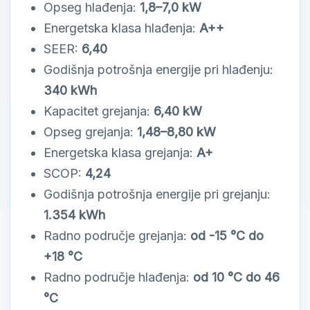
Opseg hlađenja:
1,8–7,0 kW
Energetska klasa hlađenja:
A++
SEER:
6,40
Godišnja potrošnja energije pri hlađenju:
340 kWh
Kapacitet grejanja:
6,40 kW
Opseg grejanja:
1,48–8,80 kW
Energetska klasa grejanja:
A+
SCOP:
4,24
Godišnja potrošnja energije pri grejanju:
1.354 kWh
Radno područje grejanja:
od -15 °C do
+18 °C
Radno područje hlađenja:
od 10 °C do 46
°C