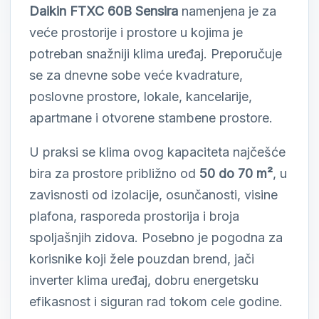
Daikin FTXC 60B Sensira
namenjena je za
veće prostorije i prostore u kojima je
potreban snažniji klima uređaj. Preporučuje
se za dnevne sobe veće kvadrature,
poslovne prostore, lokale, kancelarije,
apartmane i otvorene stambene prostore.
U praksi se klima ovog kapaciteta najčešće
bira za prostore približno od
50 do 70 m²
, u
zavisnosti od izolacije, osunčanosti, visine
plafona, rasporeda prostorija i broja
spoljašnjih zidova. Posebno je pogodna za
korisnike koji žele pouzdan brend, jači
inverter klima uređaj, dobru energetsku
efikasnost i siguran rad tokom cele godine.