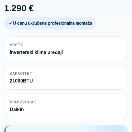
1.290
€
✓ U cenu uključena profesionalna montaža
VRSTA
Inverterski klima uređaji
KAPACITET
21000BTU
PROIZVOĐAČ
Daikin