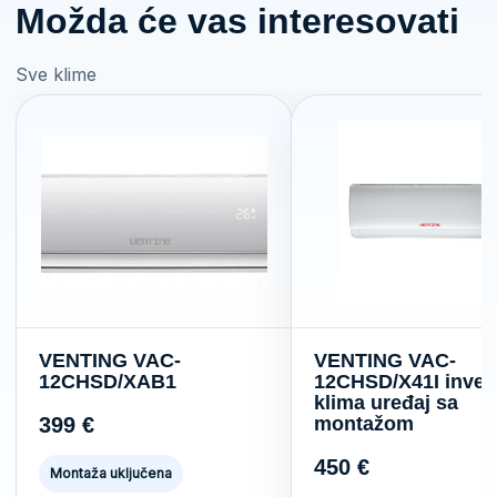
Možda će vas interesovati
Sve klime
VENTING VAC-
VENTING VAC-
12CHSD/XAB1
12CHSD/X41I inver
klima uređaj sa
399
€
montažom
450
€
Montaža uključena