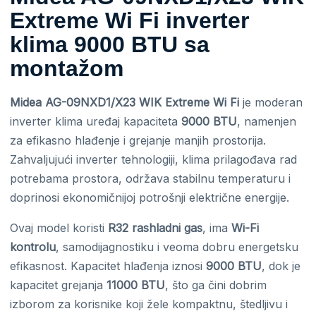
Extreme Wi Fi inverter
klima 9000 BTU sa
montažom
Midea AG-09NXD1/X23 WIK Extreme Wi Fi
je moderan
inverter klima uređaj kapaciteta
9000 BTU
, namenjen
za efikasno hlađenje i grejanje manjih prostorija.
Zahvaljujući inverter tehnologiji, klima prilagođava rad
potrebama prostora, održava stabilnu temperaturu i
doprinosi ekonomičnijoj potrošnji električne energije.
Ovaj model koristi
R32 rashladni gas
, ima
Wi-Fi
kontrolu
, samodijagnostiku i veoma dobru energetsku
efikasnost. Kapacitet hlađenja iznosi
9000 BTU
, dok je
kapacitet grejanja
11000 BTU
, što ga čini dobrim
izborom za korisnike koji žele kompaktnu, štedljivu i