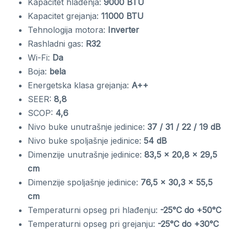
Kapacitet hlađenja:
9000 BTU
Kapacitet grejanja:
11000 BTU
Tehnologija motora:
Inverter
Rashladni gas:
R32
Wi-Fi:
Da
Boja:
bela
Energetska klasa grejanja:
A++
SEER:
8,8
SCOP:
4,6
Nivo buke unutrašnje jedinice:
37 / 31 / 22 / 19 dB
Nivo buke spoljašnje jedinice:
54 dB
Dimenzije unutrašnje jedinice:
83,5 × 20,8 × 29,5
cm
Dimenzije spoljašnje jedinice:
76,5 × 30,3 × 55,5
cm
Temperaturni opseg pri hlađenju:
-25°C do +50°C
Temperaturni opseg pri grejanju:
-25°C do +30°C