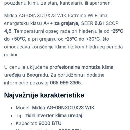
pouzdanu klimu za stan, kancelariju ili apartman.
Midea AG-09NXD1/X23 WIK Extreme Wi Fi ima
energetsku klasu
A++ za grejanje
, SEER
8,8
i SCOP
4,6
. Temperaturni opseg rada pri hlađenju je od
-25°C
do +50°C
, a pri grejanju od
-25°C do +30°C
, što
omogućava korišćenje klime i tokom hladnijeg perioda
godine.
U cenu je uključena
profesionalna montaža klima
uređaja u Beogradu
. Za porudžbinu i dodatne
informacije pozovite
065 999 3365
.
Najvažnije karakteristike
Model:
Midea AG-09NXD1/X23 WIK
Tip:
zidni inverter klima uređaj
Kapacitet:
9000 BTU