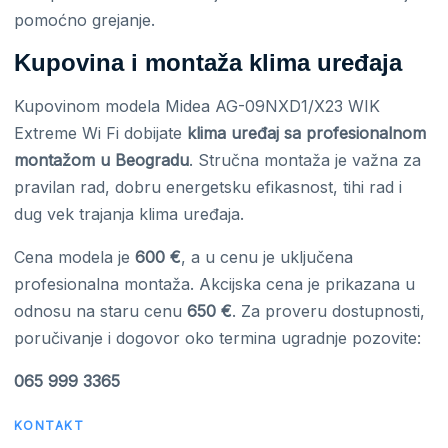
pomoćno grejanje.
Kupovina i montaža klima uređaja
Kupovinom modela Midea AG-09NXD1/X23 WIK
Extreme Wi Fi dobijate
klima uređaj sa profesionalnom
montažom u Beogradu
. Stručna montaža je važna za
pravilan rad, dobru energetsku efikasnost, tihi rad i
dug vek trajanja klima uređaja.
Cena modela je
600 €
, a u cenu je uključena
profesionalna montaža. Akcijska cena je prikazana u
odnosu na staru cenu
650 €
. Za proveru dostupnosti,
poručivanje i dogovor oko termina ugradnje pozovite:
065 999 3365
KONTAKT