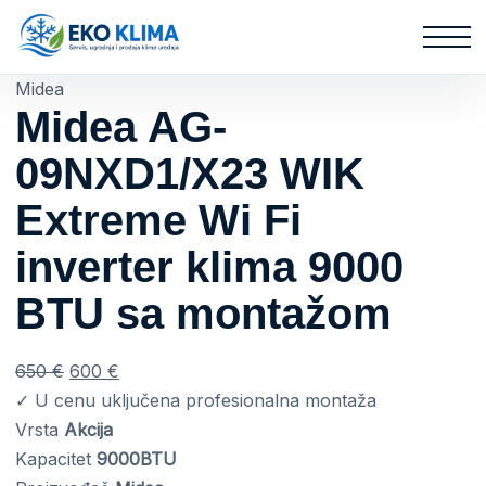
Midea
Midea AG-
09NXD1/X23 WIK
Extreme Wi Fi
inverter klima 9000
BTU sa montažom
Original
Current
650
€
600
€
price
price
✓ U cenu uključena profesionalna montaža
was:
is:
Vrsta
Akcija
650 €.
600 €.
Kapacitet
9000BTU