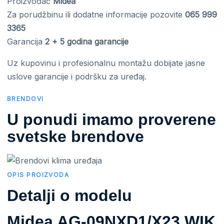
Proizvođač
Midea
Za porudžbinu ili dodatne informacije pozovite
065 999
3365
Garancija
2 + 5 godina garancije
Uz kupovinu i profesionalnu montažu dobijate jasne
uslove garancije i podršku za uređaj.
BRENDOVI
U ponudi imamo proverene
svetske brendove
OPIS PROIZVODA
Detalji o modelu
Midea AG-09NXD1/X23 WIK