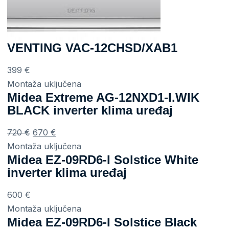
VENTING VAC-12CHSD/XAB1
399
€
Montaža uključena
Midea Extreme AG-12NXD1-I.WIK
BLACK inverter klima uređaj
Original
Current
720
€
670
€
price
price
Montaža uključena
Midea EZ-09RD6-I Solstice White
was:
is:
inverter klima uređaj
720 €.
670 €.
600
€
Montaža uključena
Midea EZ-09RD6-I Solstice Black