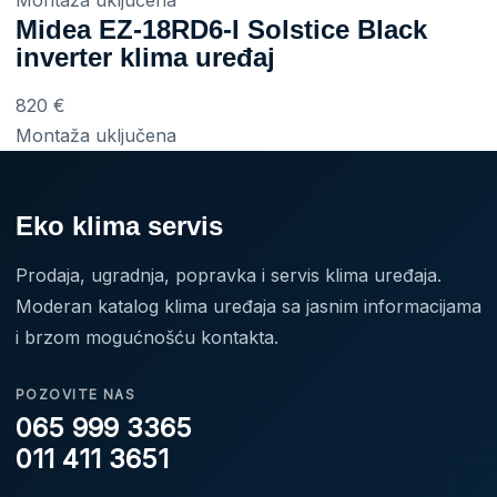
Montaža uključena
Midea EZ-18RD6-I Solstice Black
inverter klima uređaj
820
€
Montaža uključena
Eko klima servis
Prodaja, ugradnja, popravka i servis klima uređaja.
Moderan katalog klima uređaja sa jasnim informacijama
i brzom mogućnošću kontakta.
POZOVITE NAS
065 999 3365
011 411 3651