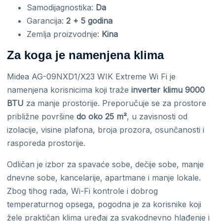
Samodijagnostika:
Da
Garancija:
2 + 5 godina
Zemlja proizvodnje:
Kina
Za koga je namenjena klima
Midea AG-09NXD1/X23 WIK Extreme Wi Fi je
namenjena korisnicima koji traže
inverter klimu 9000
BTU
za manje prostorije. Preporučuje se za prostore
približne površine
do oko 25 m²
, u zavisnosti od
izolacije, visine plafona, broja prozora, osunčanosti i
rasporeda prostorije.
Odličan je izbor za spavaće sobe, dečije sobe, manje
dnevne sobe, kancelarije, apartmane i manje lokale.
Zbog tihog rada, Wi-Fi kontrole i dobrog
temperaturnog opsega, pogodna je za korisnike koji
žele praktičan klima uređaj za svakodnevno hlađenje i