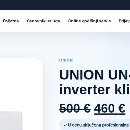
Početna
Cenovnik usluga
Online godišnji servis
Prija
UNION
UNION UN
inverter k
Origin
500
€
460
€
price
✓ U cenu uključena profesionalna