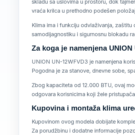
skladu sa uslovima u prostoru, dok taj
vraća krilca u prethodno podešen položa
Klima ima i funkciju odvlaživanja, zaštitu
samodijagnostiku i sigurnosnu blokadu rad
Za koga je namenjena UNION
UNION UN-12WFVD3 je namenjena korisnicim
Pogodna je za stanove, dnevne sobe, spav
Zbog kapaciteta od 12.000 BTU, ovaj mode
odgovara korisnicima koji žele pristupa
Kupovina i montaža klima ure
Kupovinom ovog modela dobijate kompletn
Za porudžbinu i dodatne informacije poz