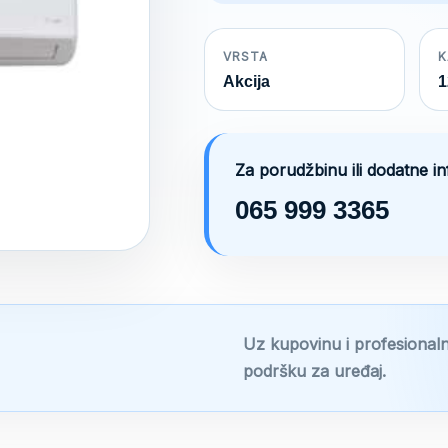
was:
500 €.
VRSTA
K
Akcija
1
Za porudžbinu ili dodatne i
065 999 3365
Uz kupovinu i profesionaln
podršku za uređaj.