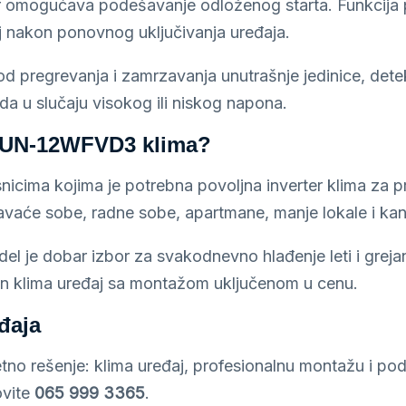
mer omogućava podešavanje odloženog starta. Funkcij
j nakon ponovnog uključivanja uređaja.
 od pregrevanja i zamrzavanja unutrašnje jedinice, det
a u slučaju visokog ili niskog napona.
 UN-12WFVD3 klima?
a kojima je potrebna povoljna inverter klima za pros
aće sobe, radne sobe, apartmane, manje lokale i kanc
l je dobar izbor za svakodnevno hlađenje leti i grej
čan klima uređaj sa montažom uključenom u cenu.
đaja
o rešenje: klima uređaj, profesionalnu montažu i pod
ovite
065 999 3365
.