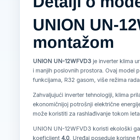
Detalji o mod
UNION UN-12W
montažom
UNION UN-12WFVD3
je inverter klima u
i manjih poslovnih prostora. Ovaj model p
funkcijama, R32 gasom, više režima rad
Zahvaljujući inverter tehnologiji, klima p
ekonomičnijoj potrošnji električne energij
može koristiti za rashlađivanje tokom let
UNION UN-12WFVD3 koristi ekološki g
koeficijent
4,0
. Uređaj poseduje korisne 