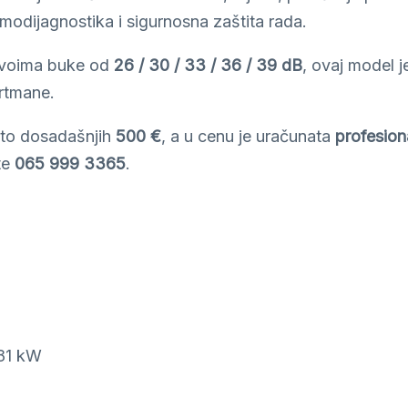
modijagnostika i sigurnosna zaštita rada.
nivoima buke od
26 / 30 / 33 / 36 / 39 dB
, ovaj model 
artmane.
sto dosadašnjih
500 €
, a u cenu je uračunata
profesio
te
065 999 3365
.
,81 kW