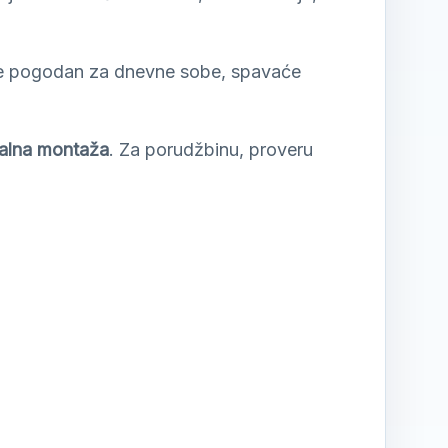
je pogodan za dnevne sobe, spavaće
nalna montaža
. Za porudžbinu, proveru