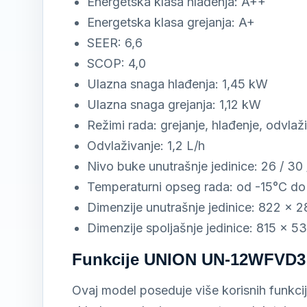
Energetska klasa hlađenja: A++
Energetska klasa grejanja: A+
SEER: 6,6
SCOP: 4,0
Ulazna snaga hlađenja: 1,45 kW
Ulazna snaga grejanja: 1,12 kW
Režimi rada: grejanje, hlađenje, odvlaži
Odvlaživanje: 1,2 L/h
Nivo buke unutrašnje jedinice: 26 / 30
Temperaturni opseg rada: od -15°C d
Dimenzije unutrašnje jedinice: 822 × 
Dimenzije spoljašnje jedinice: 815 × 
Funkcije UNION UN-12WFVD3
Ovaj model poseduje više korisnih funkci