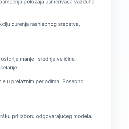
a pamćenja položaja usmerivača vazduha
ekciju curenja rashladnog sredstva,
torije manje i srednje veličine.
elarije.
anje u prelaznim periodima. Posebno
ršku pri izboru odgovarajućeg modela.