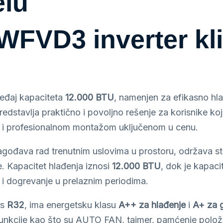
elu
FVD3 inverter kli
ređaj kapaciteta
12.000 BTU
, namenjen za efikasno hla
redstavlja praktično i povoljno rešenje za korisnike ko
a i profesionalnom montažom uključenom u cenu.
rilagođava rad trenutnim uslovima u prostoru, održava s
e. Kapacitet hlađenja iznosi
12.000 BTU
, dok je kapaci
a i dogrevanje u prelaznim periodima.
as
R32
, ima energetsku klasu
A++ za hlađenje
i
A+ za g
funkcije kao što su AUTO FAN, tajmer, pamćenje polož