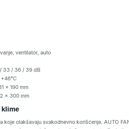
vanje, ventilator, auto
 / 33 / 36 / 39 dB
o +46°C
281 × 190 mm
532 × 300 mm
 klime
ja koje olakšavaju svakodnevno korišćenje. AUTO FAN 