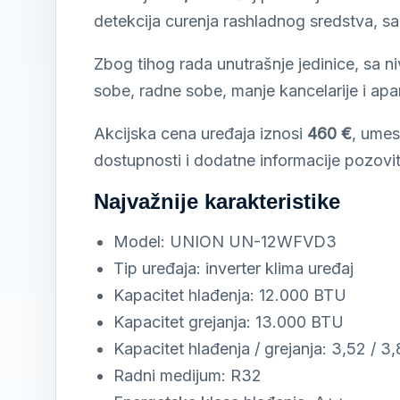
detekcija curenja rashladnog sredstva, sa
Zbog tihog rada unutrašnje jedinice, sa 
sobe, radne sobe, manje kancelarije i ap
Akcijska cena uređaja iznosi
460 €
, ume
dostupnosti i dodatne informacije pozovi
Najvažnije karakteristike
Model: UNION UN-12WFVD3
Tip uređaja: inverter klima uređaj
Kapacitet hlađenja: 12.000 BTU
Kapacitet grejanja: 13.000 BTU
Kapacitet hlađenja / grejanja: 3,52 / 3
Radni medijum: R32