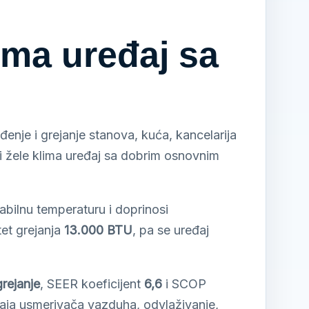
ma uređaj sa
đenje i grejanje stanova, kuća, kancelarija
ji žele klima uređaj sa dobrim osnovnim
tabilnu temperaturu i doprinosi
tet grejanja
13.000 BTU
, pa se uređaj
rejanje
, SEER koeficijent
6,6
i SCOP
aja usmerivača vazduha, odvlaživanje,