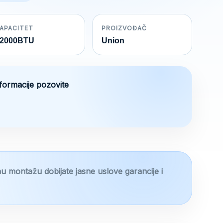
is:
460 €.
APACITET
PROIZVOĐAČ
2000BTU
Union
nformacije pozovite
u montažu dobijate jasne uslove garancije i