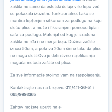
zaštita ne samo da estetski deluje vrlo lepo već
se pokazala izuzetno funkcionalno. Lako se
montira lepljenjem silikonom za podlogu na koju
sleću ptice, a može i fiksiranjem pomoću tipla i
safa za podlogu. Materijal od kog je izrađena
zaštita ne rđa i ne menja boju. Dužina zaštite
iznosi 50cm, a pokriva 20cm širine tako da ptice
ne mogu sletiti.Ovo je definitivno najefikasnija
moguća metoda zaštite od ptica.
Za sve informacije stojimo vam na raspolaganju.
Kontaktirajte nas na brojeve:
011/411-36-51 i
065/9993365
Zahtev možete uputiti na e-