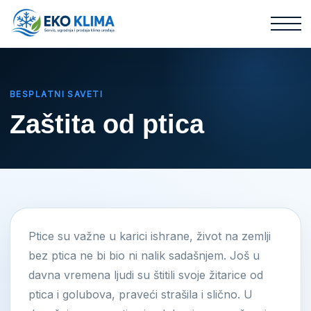
BESPLATNI SAVETI
Zaštita od ptica
Ptice su važne u karici ishrane, život na zemlji
bez ptica ne bi bio ni nalik sadašnjem. Još u
davna vremena ljudi su štitili svoje žitarice od
ptica i golubova, praveći strašila i slično. U