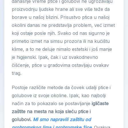
današnje vreme ptice i golubovi ne ugrožavaju
proizvodnju ljudske hrane ali sve više teže da
borave u našoj blizini. Prisustvo ptica u našoj
okolini danas ne predstavlja problem, već izmet
koji ostaje posle njih. Svako od nas sigurno je
primetio izmet na simsu prozora ili na kućištu
klime, a to ne deluje nimalo estetski i još manje
je higijenski. Ipak, čak i uz svakodnevno
čišćenje, ptice u gradovima ostavljaju ovakav
trag.
Postoje različite metode da čovek udalji ptice i
golubove iz svoje okoline. Ipak, kao najbolji
način za to pokazalo se postavljanje
igličaste
zaštite na mesta na koja sleću ptice i
golubovi.
Mi smo napravili zaštitu od
prohromskog lima i prohromske žice
. Ovakva