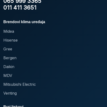
065 999 3365
011 411 3651
Brendovi klima uređaja
Midea
Hisense
Gree
Bergen
Daikin
MDV
Mitsubishi Electric
Venting
Brzi linkovi