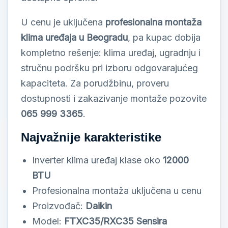
U cenu je uključena
profesionalna montaža
klima uređaja u Beogradu
, pa kupac dobija
kompletno rešenje: klima uređaj, ugradnju i
stručnu podršku pri izboru odgovarajućeg
kapaciteta. Za porudžbinu, proveru
dostupnosti i zakazivanje montaže pozovite
065 999 3365
.
Najvažnije karakteristike
Inverter klima uređaj klase oko
12000
BTU
Profesionalna montaža uključena u cenu
Proizvođač:
Daikin
Model:
FTXC35/RXC35 Sensira