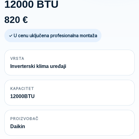
12000 BTU
820
€
✓ U cenu uključena profesionalna montaža
VRSTA
Inverterski klima uređaji
KAPACITET
12000BTU
PROIZVOĐAČ
Daikin