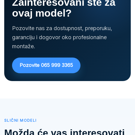
Zainteresovani ste za
ovaj model?
Pozovite nas za dostupnost, preporuku,
garanciju i dogovor oko profesionalne
montaže.
Pozovite 065 999 3365
SLIČNI MODELI
Možda će vas interesovati