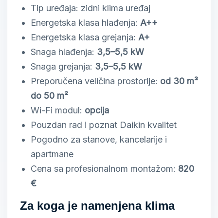
Tip uređaja: zidni klima uređaj
Energetska klasa hlađenja:
A++
Energetska klasa grejanja:
A+
Snaga hlađenja:
3,5–5,5 kW
Snaga grejanja:
3,5–5,5 kW
Preporučena veličina prostorije:
od 30 m²
do 50 m²
Wi-Fi modul:
opcija
Pouzdan rad i poznat Daikin kvalitet
Pogodno za stanove, kancelarije i
apartmane
Cena sa profesionalnom montažom:
820
€
Za koga je namenjena klima