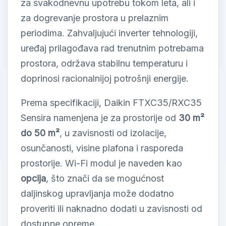
za svakodnevnu upotrebu tokom leta, ali i
za dogrevanje prostora u prelaznim
periodima. Zahvaljujući inverter tehnologiji,
uređaj prilagođava rad trenutnim potrebama
prostora, održava stabilnu temperaturu i
doprinosi racionalnijoj potrošnji energije.
Prema specifikaciji, Daikin FTXC35/RXC35
Sensira namenjena je za prostorije od
30 m²
do 50 m²
, u zavisnosti od izolacije,
osunčanosti, visine plafona i rasporeda
prostorije. Wi-Fi modul je naveden kao
opcija
, što znači da se mogućnost
daljinskog upravljanja može dodatno
proveriti ili naknadno dodati u zavisnosti od
dostupne opreme.