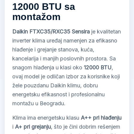
12000 BTU sa
montažom
Daikin FTXC35/RXC35 Sensira
je kvalitetan
inverter klima uređaj namenjen za efikasno
hlađenje i grejanje stanova, kuća,
kancelarija i manjih poslovnih prostora. Sa
snagom hlađenja u klasi oko
12000 BTU
,
ovaj model je odličan izbor za korisnike koji
žele pouzdanu Daikin klimu, dobru
energetsku efikasnost i profesionalnu
montažu u Beogradu.
Klima ima energetsku klasu
A++ pri hlađenju
i
A+ pri grejanju
, što je čini dobrim rešenjem