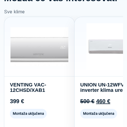
Sve klime
VENTING VAC-
UNION UN-12WFV
12CHSD/XAB1
inverter klima uređ
Original
Curre
399
€
500
€
460
€
price
price
Montaža uključena
Montaža uključena
was:
is: