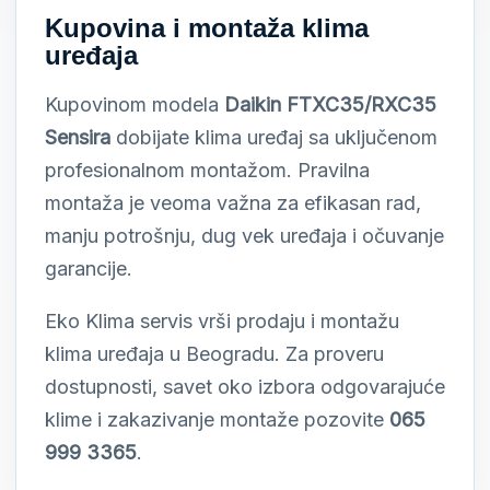
Kupovina i montaža klima
uređaja
Kupovinom modela
Daikin FTXC35/RXC35
Sensira
dobijate klima uređaj sa uključenom
profesionalnom montažom. Pravilna
montaža je veoma važna za efikasan rad,
manju potrošnju, dug vek uređaja i očuvanje
garancije.
Eko Klima servis vrši prodaju i montažu
klima uređaja u Beogradu. Za proveru
dostupnosti, savet oko izbora odgovarajuće
klime i zakazivanje montaže pozovite
065
999 3365
.