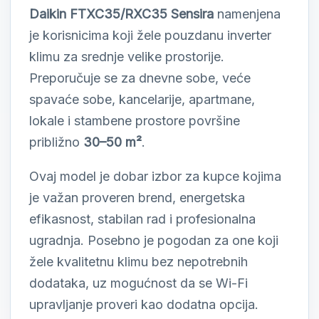
Daikin FTXC35/RXC35 Sensira
namenjena
je korisnicima koji žele pouzdanu inverter
klimu za srednje velike prostorije.
Preporučuje se za dnevne sobe, veće
spavaće sobe, kancelarije, apartmane,
lokale i stambene prostore površine
približno
30–50 m²
.
Ovaj model je dobar izbor za kupce kojima
je važan proveren brend, energetska
efikasnost, stabilan rad i profesionalna
ugradnja. Posebno je pogodan za one koji
žele kvalitetnu klimu bez nepotrebnih
dodataka, uz mogućnost da se Wi-Fi
upravljanje proveri kao dodatna opcija.