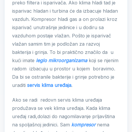
preko filtera i isparivača. Ako klima hladi tad je
isparivac hladan i turbina će da izbacuje hladan
vazduh. Kompresor hladi gas a on prolazi kroz
isparivač unutrašnje jedinice i u dodiru sa
vazduhom postaje vlažan. Pošto je isparivač
vlažan samim tim je podložan za razvoj
bakterija i grinja. To bi praktično značilo da u
kući imate
leglo mikroorganizama
koji se njenim
radom izbacuju u prostor u kojem boravimo.
Da bi se ostranile bakterije i grinje potrebno je
uraditi
servis klima uređaja
.
Ako se radi redovn servis klima uređaja
produžava se vek klima uređaja. Kada klima
uređaj radi,dolazi do nagomilavanje prljavština
na spoljašnoj jedinici. Sam
kompresor
nema