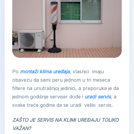
Po
montaži klima uređaja
, vlasnici imaju
obavezu da sami peru jednom u tri meseca
filtere na unutrašnjoj jedinici, a preporuka je da
jednom godišnje serviser dođe i
uradi servis
, a
svake treće godine da se uradi veliki servis.
ZAŠTO JE SERVIS NA KLIMI UREĐAJU TOLIKO
VAŽAN?