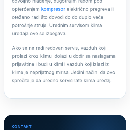
dovoljno hlađenje, dugotrajim radom pod
opterćenjem
kompresor
električno pregreva ili
otežano radi što dovodi do do duplo veće
potrošnje struje. Urednim servisom klima
uređaja ove se izbegava.
Ako se ne radi redovan servis, vazduh koji
prolazi kroz klimu dolazi u dodir sa naslagama
prljavštine i buđi u klimi i vazduh koji izlazi iz
klime je neprijatnog mirisa. Jedini način da ovo
sprečite je da uredno servisirate klima uređaj.
KONTAKT