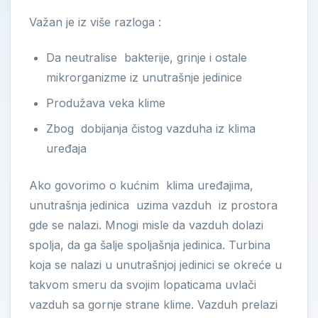
Važan je iz više razloga :
Da neutralise bakterije, grinje i ostale
mikrorganizme iz unutrašnje jedinice
Produžava veka klime
Zbog dobijanja čistog vazduha iz klima
uređaja
Ako govorimo o kućnim klima uređajima,
unutrašnja jedinica uzima vazduh iz prostora
gde se nalazi. Mnogi misle da vazduh dolazi
spolja, da ga šalje spoljašnja jedinica. Turbina
koja se nalazi u unutrašnjoj jedinici se okreće u
takvom smeru da svojim lopaticama uvlači
vazduh sa gornje strane klime. Vazduh prelazi