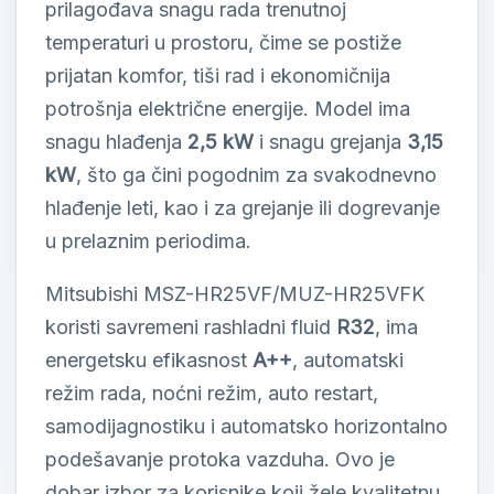
prilagođava snagu rada trenutnoj
temperaturi u prostoru, čime se postiže
prijatan komfor, tiši rad i ekonomičnija
potrošnja električne energije. Model ima
snagu hlađenja
2,5 kW
i snagu grejanja
3,15
kW
, što ga čini pogodnim za svakodnevno
hlađenje leti, kao i za grejanje ili dogrevanje
u prelaznim periodima.
Mitsubishi MSZ-HR25VF/MUZ-HR25VFK
koristi savremeni rashladni fluid
R32
, ima
energetsku efikasnost
A++
, automatski
režim rada, noćni režim, auto restart,
samodijagnostiku i automatsko horizontalno
podešavanje protoka vazduha. Ovo je
dobar izbor za korisnike koji žele kvalitetnu