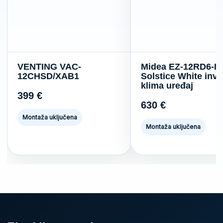
VENTING VAC-
Midea EZ-12RD6-I
12CHSD/XAB1
Solstice White inve
klima uređaj
399
€
630
€
Montaža uključena
Montaža uključena