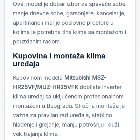
Ovaj model je dobar izbor za spavaće sobe,
manje dnevne sobe, garsonjere, kancelarije,
apartmane i manje poslovne prostore u
kojima je potrebna tiha klima sa montažom i
pouzdanim radom.
Kupovina i montaža klima
uređaja
Kupovinom modela
Mitsubishi MSZ-
HR25VF/MUZ-HR25VFK
dobijate inverter
klima uređaj sa uključenom profesionalnom
montažom u Beogradu. Stručna montaža je
važna za pravilan rad uređaja, stabilno
hlađenje i grejanje, manju potrošnju i duži
vek trajanja klime.