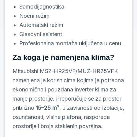
Samodijagnostika
Noćni režim
Automatski režim
Glasovni asistent
Profesionalna montaža uključena u cenu
Za koga je namenjena klima?
Mitsubishi MSZ-HR25VF/MUZ-HR25VFK
namenjena je korisnicima kojima je potrebna
ekonomična i pouzdana inverter klima za
manje prostorije. Preporučuje se za prostor
približno
15–25 m²
, u zavisnosti od izolacije,
osunčanosti, visine plafona, rasporeda
prostorije i broja staklenih površina.