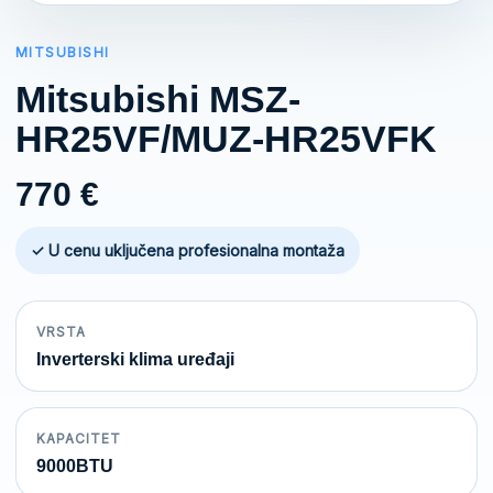
MITSUBISHI
Mitsubishi MSZ-
HR25VF/MUZ-HR25VFK
770
€
✓ U cenu uključena profesionalna montaža
VRSTA
Inverterski klima uređaji
KAPACITET
9000BTU