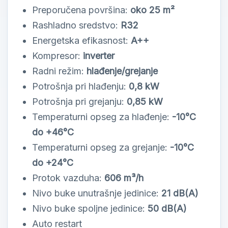
Preporučena površina:
oko 25 m²
Rashladno sredstvo:
R32
Energetska efikasnost:
A++
Kompresor:
inverter
Radni režim:
hlađenje/grejanje
Potrošnja pri hlađenju:
0,8 kW
Potrošnja pri grejanju:
0,85 kW
Temperaturni opseg za hlađenje:
-10°C
do +46°C
Temperaturni opseg za grejanje:
-10°C
do +24°C
Protok vazduha:
606 m³/h
Nivo buke unutrašnje jedinice:
21 dB(A)
Nivo buke spoljne jedinice:
50 dB(A)
Auto restart