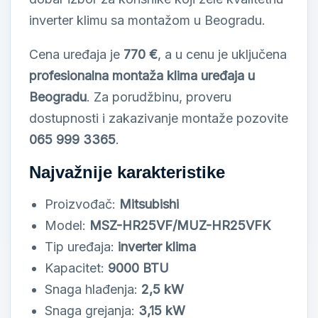
inverter klimu sa montažom u Beogradu.
Cena uređaja je
770 €
, a u cenu je uključena
profesionalna montaža klima uređaja u
Beogradu
. Za porudžbinu, proveru
dostupnosti i zakazivanje montaže pozovite
065 999 3365
.
Najvažnije karakteristike
Proizvođač:
Mitsubishi
Model:
MSZ-HR25VF/MUZ-HR25VFK
Tip uređaja:
inverter klima
Kapacitet:
9000 BTU
Snaga hlađenja:
2,5 kW
Snaga grejanja:
3,15 kW