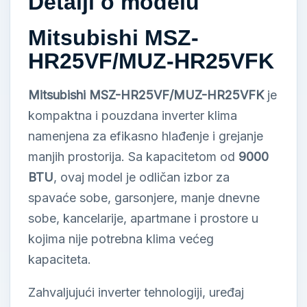
Detalji o modelu
Mitsubishi MSZ-
HR25VF/MUZ-HR25VFK
Mitsubishi MSZ-HR25VF/MUZ-HR25VFK
je
kompaktna i pouzdana inverter klima
namenjena za efikasno hlađenje i grejanje
manjih prostorija. Sa kapacitetom od
9000
BTU
, ovaj model je odličan izbor za
spavaće sobe, garsonjere, manje dnevne
sobe, kancelarije, apartmane i prostore u
kojima nije potrebna klima većeg
kapaciteta.
Zahvaljujući inverter tehnologiji, uređaj